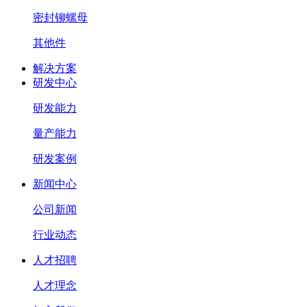
密封铆螺母
其他件
解决方案
研发中心
研发能力
量产能力
研发案例
新闻中心
公司新闻
行业动态
人才招聘
人才理念