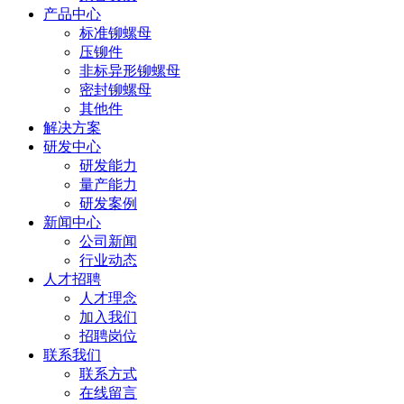
产品中心
标准铆螺母
压铆件
非标异形铆螺母
密封铆螺母
其他件
解决方案
研发中心
研发能力
量产能力
研发案例
新闻中心
公司新闻
行业动态
人才招聘
人才理念
加入我们
招聘岗位
联系我们
联系方式
在线留言