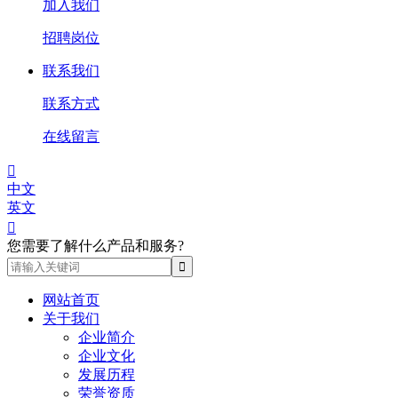
加入我们
招聘岗位
联系我们
联系方式
在线留言

中文
英文

您需要了解什么产品和服务?
网站首页
关于我们
企业简介
企业文化
发展历程
荣誉资质