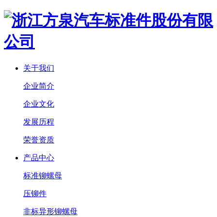
关于我们
企业简介
企业文化
发展历程
荣誉资质
产品中心
标准铆螺母
压铆件
非标异形铆螺母